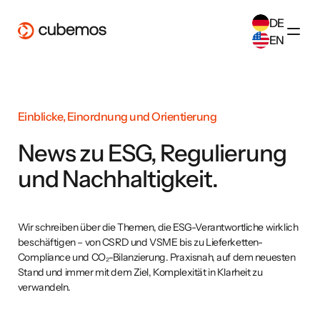
DE
EN
SELECT ANOTHER LANGUAGE
German
(
DE
)
English
(
EN
)
Einblicke, Einordnung und Orientierung
News zu ESG, Regulierung
und Nachhaltigkeit.
Wir schreiben über die Themen, die ESG-Verantwortliche wirklich
beschäftigen – von CSRD und VSME bis zu Lieferketten-
Compliance und CO₂-Bilanzierung. Praxisnah, auf dem neuesten
Stand und immer mit dem Ziel, Komplexität in Klarheit zu
verwandeln.