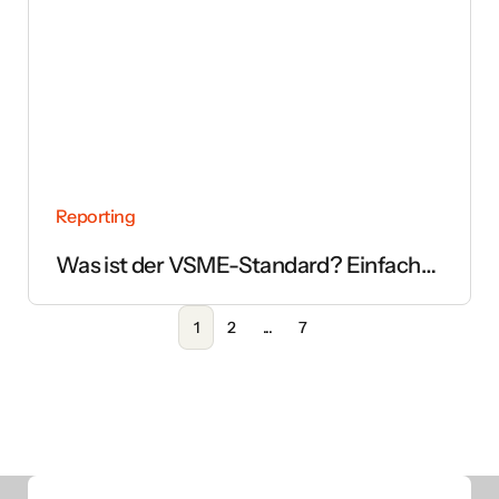
Reporting
Was ist der VSME-Standard? Einfach
erklärt
1
2
...
7