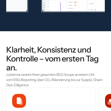
Klarheit, Konsistenz und
Kontrolle – vom ersten Tag
an.
cubemos vereint Ihren gesamten ESG-Scope an einem Ort:
vom ESG-Reporting über CO₂-Bilanzierung bis zur Supply-Chain-
Due-Diligence.