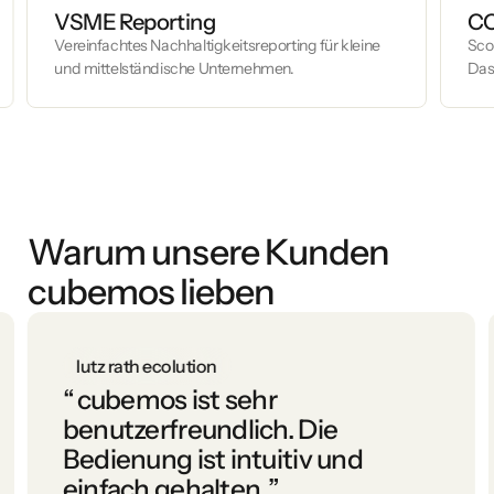
VSME Reporting
CO
Vereinfachtes Nachhaltigkeitsreporting für kleine
Scop
und mittelständische Unternehmen.
Das
Warum unsere Kunden
cubemos lieben
lutz rath ecolution
“
cubemos ist sehr
benutzerfreundlich. Die
Bedienung ist intuitiv und
einfach gehalten.
”