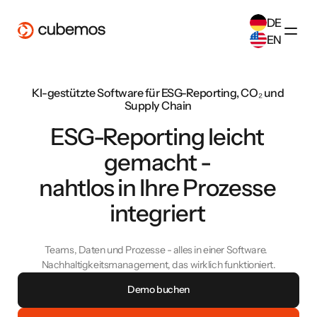
DE
EN
SELECT ANOTHER LANGUAGE
KI-gestützte Software für ESG-Reporting, CO₂ und
German
(
DE
)
Supply Chain
English
(
EN
)
ESG-Reporting leicht
gemacht -
nahtlos in Ihre Prozesse
integriert
Teams, Daten und Prozesse - alles in einer Software.
Nachhaltigkeitsmanagement, das wirklich funktioniert.
Demo buchen