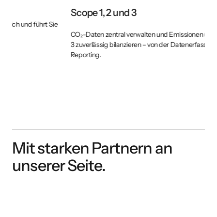
T
Scope 1, 2 und 3
Li
CO₂-Daten zentral verwalten und Emissionen über Scope 1, 2 und
– 
3 zuverlässig bilanzieren – von der Datenerfassung bis zum
Reporting.
Mit starken Partnern an
unserer Seite.