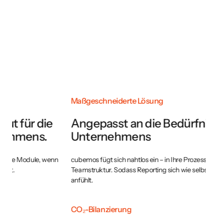
Maßgeschneiderte Lösung
E
Angepasst an die Bedürfnisse Ihres
E
Unternehmens
A
cubemos fügt sich nahtlos ein – in Ihre Prozesse, Ihre Branche, Ihre
Ve
Teamstruktur. Sodass Reporting sich wie selbstverständlich
au
anfühlt.
S
CO₂-Bilanzierung