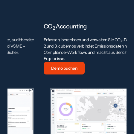
CO
Accounting
T
2
Erfassen, berechnen und verwalten Sie CO₂-Daten über Scope 1,
Li
2 und 3. cubemos verbindet Emissionsdaten mit Reporting- und
cu
Compliance-Workflows und macht aus Berichtspflichten echte
me
Ergebnisse.
Demo buchen