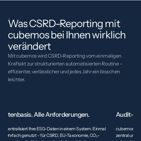
Was CSRD-Reporting mit
cubemos bei Ihnen wirklich
verändert
Mit cubemos wird CSRD-Reporting vom einmaligen
Kraftakt zur strukturierten automatisierten Routine –
effizienter, verlässlicher und jedes Jahr ein bisschen
leichter.
Audit-ready. Ohne Last-Minute-Stress.
E
cubemos erstellt Audit Trails automatisch, speichert alle Belege
Mi
zentral und prüft Plausibilität direkt im System. Ihr Report ist
we