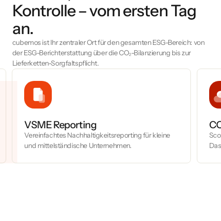
Kontrolle – vom ersten Tag
an.
cubemos ist Ihr zentraler Ort für den gesamten ESG-Bereich: von
der ESG-Berichterstattung über die CO₂-Bilanzierung bis zur
Lieferketten-Sorgfaltspflicht.
VSME Reporting
CO
Vereinfachtes Nachhaltigkeitsreporting für kleine
Scop
und mittelständische Unternehmen.
Das