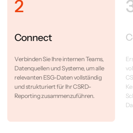
2
Connect
C
Verbinden Sie Ihre internen Teams,
Er
Datenquellen und Systeme, um alle
vo
relevanten ESG-Daten vollständig
CS
und strukturiert für Ihr CSRD-
Ke
Reporting zusammenzuführen.
Sc
Da