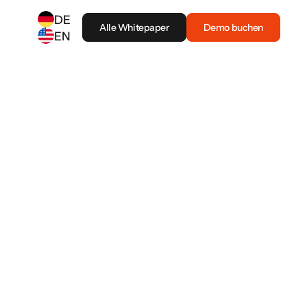
DE
Alle Whitepaper
Demo buchen
EN
SELECT ANOTHER LANGUAGE
German
(
DE
)
English
(
EN
)