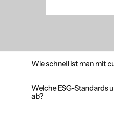
Wie schnell ist man mit c
cubemos führt Sie von Anfang an durch strukt
täglichen Arbeitsgrundlage. Mit jedem Zyklus
Welche ESG-Standards u
wiederverwendet werden.
ab?
cubemos unterstützt alle relevanten Stand