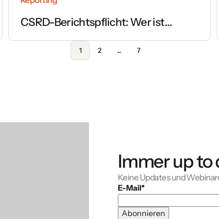
CSRD-Berichtspflicht: Wer ist
betroffen und ab wann gilt sie?
1
2
...
7
Immer up to 
Keine Updates und Webinar
E-Mail
*