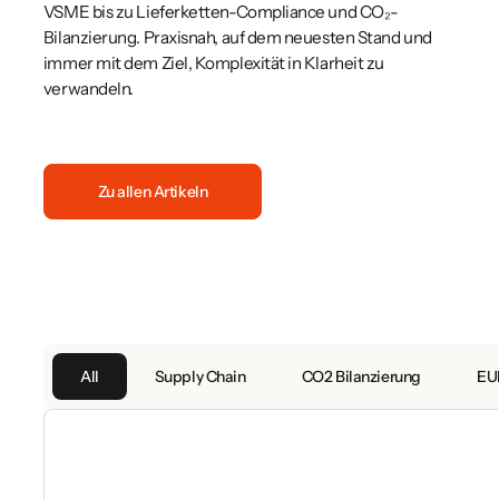
VSME bis zu Lieferketten-Compliance und CO₂-
Bilanzierung. Praxisnah, auf dem neuesten Stand und
immer mit dem Ziel, Komplexität in Klarheit zu
verwandeln.
Zu allen Artikeln
All
Supply Chain
CO2 Bilanzierung
EU