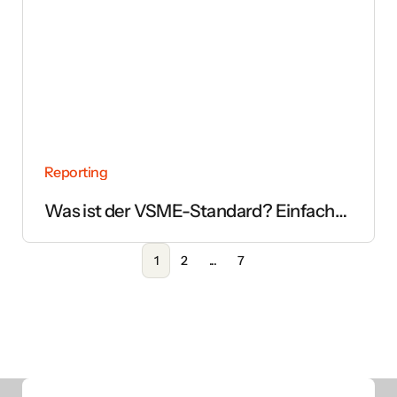
Reporting
Was ist der VSME-Standard? Einfach
erklärt
1
2
...
7