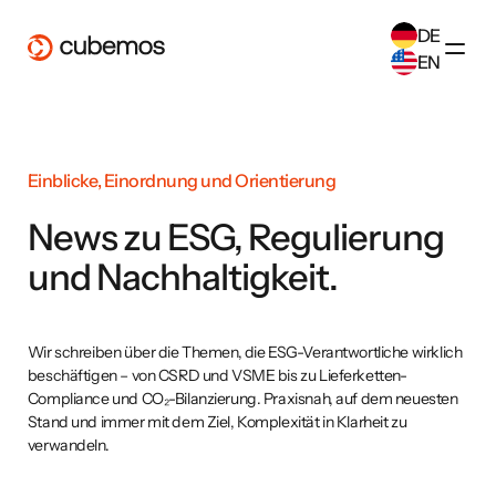
DE
EN
SELECT ANOTHER LANGUAGE
German
(
DE
)
English
(
EN
)
Einblicke, Einordnung und Orientierung
News zu ESG, Regulierung
und Nachhaltigkeit.
Wir schreiben über die Themen, die ESG-Verantwortliche wirklich
beschäftigen – von CSRD und VSME bis zu Lieferketten-
Compliance und CO₂-Bilanzierung. Praxisnah, auf dem neuesten
Stand und immer mit dem Ziel, Komplexität in Klarheit zu
verwandeln.