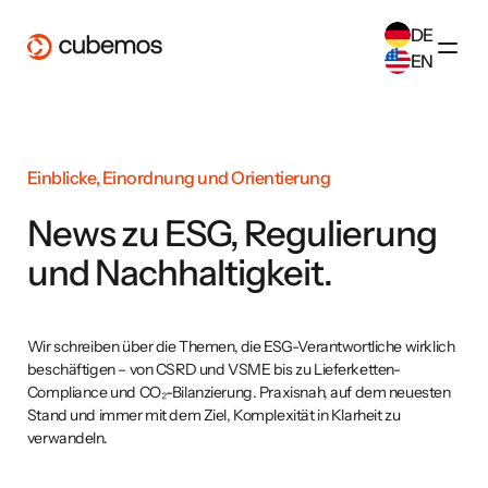
DE
EN
SELECT ANOTHER LANGUAGE
German
(
DE
)
English
(
EN
)
Einblicke, Einordnung und Orientierung
News zu ESG, Regulierung
und Nachhaltigkeit.
Wir schreiben über die Themen, die ESG-Verantwortliche wirklich
beschäftigen – von CSRD und VSME bis zu Lieferketten-
Compliance und CO₂-Bilanzierung. Praxisnah, auf dem neuesten
Stand und immer mit dem Ziel, Komplexität in Klarheit zu
verwandeln.