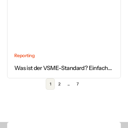
Reporting
Was ist der VSME-Standard? Einfach
erklärt
1
2
...
7