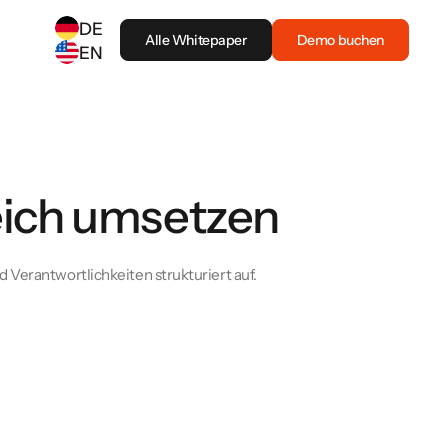
DE
Alle Whitepaper
Demo buchen
EN
SELECT ANOTHER LANGUAGE
German
(
DE
)
English
(
EN
)
eich umsetzen
 Verantwortlichkeiten strukturiert auf.