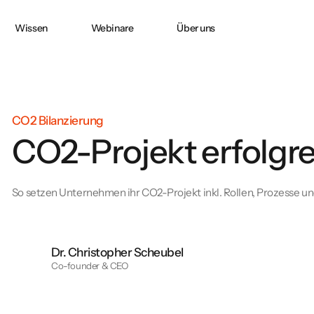
Wissen
Webinare
Über uns
Doppelte
CO2 ACCOUNTING
CO₂-Bilanzierung
in
Wesentlichkeit nach
CSRD
CO2 Bilanzierung
CO2-Projekt erfolgr
e:
PPWR-
Konformitätserklärung
und technische
So setzen Unternehmen ihr CO2-Projekt inkl. Rollen, Prozesse und
Dokumentation
erfolgreich erstellen
Dr. Christopher Scheubel
Co-founder & CEO