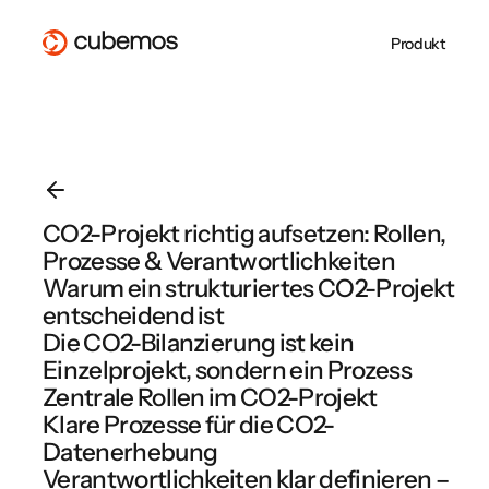
Produkt
Whitepaper
PPWR mit der
Über uns
CSRD-
ESG REPORTING
SUPPLY CHAIN
CSRD Reporting
Lieferketten Due
Blog
cubemos Software
Jobs bei cubemos
Berichterstattung 
VSME Reporting
Diligance
erfolgreich
Partner werden
cubemos
EU Taxonomie
EUDR
umsetzen
cubemos Software im Überblick
PPWR
cubemos Software im Überblick
CO2-Projekt richtig aufsetzen: Rollen,
EMPCO: Alles, was
PPWR gilt ab heut
Prozesse & Verantwortlichkeiten
cubemos Software im Überblick
Unternehmen jetzt
Sind Sie
wissen müssen
vorbereitet?
Warum ein strukturiertes CO2-Projekt
entscheidend ist
Die CO2-Bilanzierung ist kein
Einzelprojekt, sondern ein Prozess
Zur Webinarübersicht
Zentrale Rollen im CO2-Projekt
Klare Prozesse für die CO2-
Datenerhebung
Verantwortlichkeiten klar definieren –