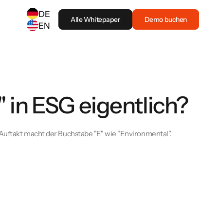
DE
Alle Whitepaper
Demo buchen
EN
SELECT ANOTHER LANGUAGE
German
(
DE
)
English
(
EN
)
 in ESG eigentlich?
 Auftakt macht der Buchstabe "E" wie "Environmental".