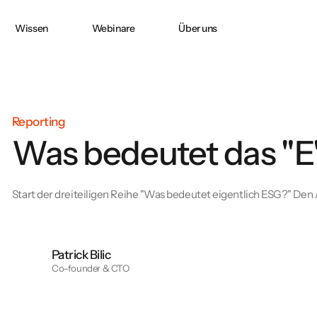
Wissen
Webinare
Über uns
Doppelte
CO2 ACCOUNTING
CO₂-Bilanzierung
in
Wesentlichkeit nach
CSRD
Reporting
Was bedeutet das "E"
e:
PPWR-
Konformitätserklärung
und technische
Start der dreiteiligen Reihe "Was bedeutet eigentlich ESG?" Den
Dokumentation
erfolgreich erstellen
Patrick Bilic
Co-founder & CTO