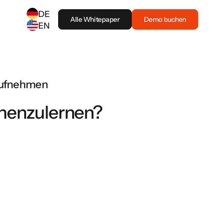
DE
Alle Whitepaper
Demo buchen
EN
SELECT ANOTHER LANGUAGE
German
(
DE
)
English
(
EN
)
 aufnehmen
nenzulernen?