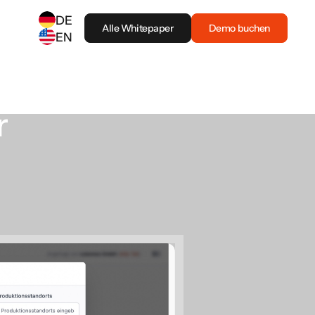
DE
Alle Whitepaper
Demo buchen
EN
SELECT ANOTHER LANGUAGE
German
(
DE
)
English
(
EN
)
r