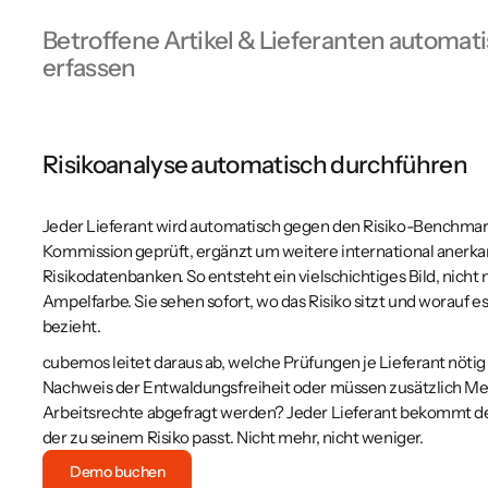
Betroffene Artikel & Lieferanten automat
erfassen
Artikel und Lieferanten kommen direkt aus dem ERP nach cu
Excel-Listen, ohne manuelle Übergabe. Einmal angebunden, f
Risikoanalyse automatisch durchführen
Artikelstamm und Lieferantenstamm automatisch ins System, 
Aktualität, die Sie aus Ihrer Warenwirtschaft kennen.
Jeder Lieferant wird automatisch gegen den Risiko-Benchmar
Die Zolltarifnummern erzeugt cubemos automatisch und prüft 
Kommission geprüft, ergänzt um weitere international anerk
gegen den EUDR-Geltungsbereich. Sie sehen auf einen Blick,
Risikodatenbanken. So entsteht ein vielschichtiges Bild, nicht 
unter die Verordnung fallen und welche nicht. Inklusive Zuor
Ampelfarbe. Sie sehen sofort, wo das Risiko sitzt und worauf es
passenden Lieferanten, keine Recherche pro Position, keine U
bezieht.
zu tun ist.
cubemos leitet daraus ab, welche Prüfungen je Lieferant nötig 
Demo buchen
Nachweis der Entwaldungsfreiheit oder müssen zusätzlich M
Arbeitsrechte abgefragt werden? Jeder Lieferant bekommt d
der zu seinem Risiko passt. Nicht mehr, nicht weniger.
Demo buchen