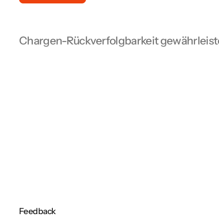
Chargen-Rückverfolgbarkeit gewährleis
cubemos liefert einen vollständigen Katalog an Lieferantenp
von CO2-Bilanz und REACH über RoHS bis hin zu Menschen- 
Arbeitsrechten. Jede Prüfung ist vorkonfiguriert, juristisch gep
einsatzbereit. Sie wählen aus, was zu Ihrem Lieferanten passt, 
Fragebogen neu zu schreiben.Und wo es spezifischer wird, hin
eigene Fragebögen direkt im System — für Branchenstandard
Kundenanforderungen oder interne Codes of Conduct. Zuweis
Lieferanten, Gruppen oder das gesamte Portfolio: ein Klick. A
einer Stelle.
Demo buchen
Feedback