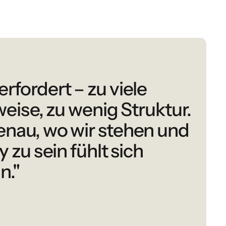
rfordert – zu viele
weise, zu wenig Struktur.
enau, wo wir stehen und
 zu sein fühlt sich
n."